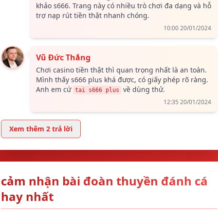
khảo s666. Trang này có nhiều trò chơi đa dạng và hỗ
trợ nạp rút tiền thật nhanh chóng.
10:00 20/01/2024
Vũ Đức Thắng
Chơi casino tiền thật thì quan trọng nhất là an toàn.
Mình thấy s666 plus khá được, có giấy phép rõ ràng.
Anh em cứ
về dùng thử.
tai s666 plus
12:35 20/01/2024
Xem thêm 2 trả lời
cảm nhận bài đoàn thuyền đánh cá
hay nhất