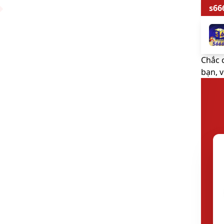
s66
Chắc 
bạn, 