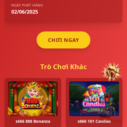
NGÀY PHÁT HÀNH
02/06/2025
CHƠI NGAY
Trò Chơi Khác
s666 888 Bonanza
s666 101 Candies